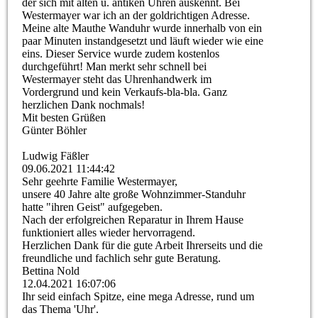
der sich mit alten u. antiken Uhren auskennt. Bei
Westermayer war ich an der goldrichtigen Adresse.
Meine alte Mauthe Wanduhr wurde innerhalb von ein
paar Minuten instandgesetzt und läuft wieder wie eine
eins. Dieser Service wurde zudem kostenlos
durchgeführt! Man merkt sehr schnell bei
Westermayer steht das Uhrenhandwerk im
Vordergrund und kein Verkaufs-bla-bla. Ganz
herzlichen Dank nochmals!
Mit besten Grüßen
Günter Böhler
Ludwig Fäßler
09.06.2021
11:44:42
Sehr geehrte Familie Westermayer,
unsere 40 Jahre alte große Wohnzimmer-Standuhr
hatte "ihren Geist" aufgegeben.
Nach der erfolgreichen Reparatur in Ihrem Hause
funktioniert alles wieder hervorragend.
Herzlichen Dank für die gute Arbeit Ihrerseits und die
freundliche und fachlich sehr gute Beratung.
Bettina Nold
12.04.2021
16:07:06
Ihr seid einfach Spitze, eine mega Adresse, rund um
das Thema 'Uhr'.